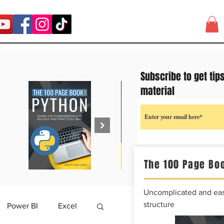
Subscribe to get tip
material
The 100 Page Boo
Uncomplicated and easy
structure
Power BI
Excel