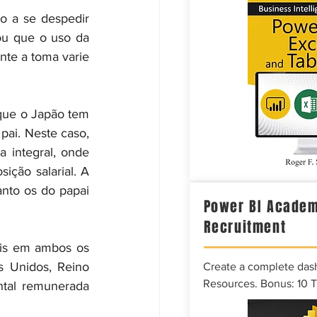
 a se despedir 
ou que o uso da 
te a toma varie 
que o Japão tem 
ai. Neste caso, 
 integral, onde 
ição salarial. A 
nto os do papai 
Power BI Academ
Recruitment
is em ambos os 
s Unidos, Reino 
Create a complete das
Resources. Bonus: 10 
tal remunerada 