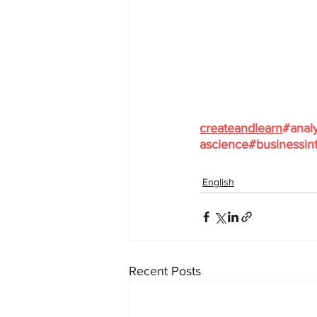
createandlearn
#analy
ascience
#businessint
English
Recent Posts