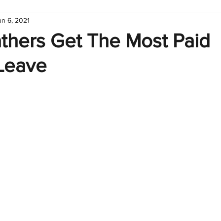
un 6, 2021
hart
Infographic
Formulas
Suporte
Business 
thers Get The Most Paid
 Leave
nic
Learn Excel
Excel Create and Learn
Tech