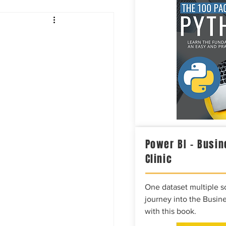
Intelligence
Power BI – Busin
Clinic
One dataset multiple so
journey into the Busine
with this book.