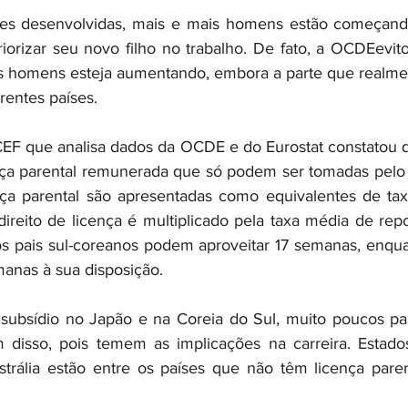
es desenvolvidas, mais e mais homens estão começando
iorizar seu novo filho no trabalho. De fato, a OCDEevit
os homens esteja aumentando, embora a parte que realmen
rentes países.
CEF que analisa dados da OCDE e do Eurostat constatou 
ça parental remunerada que só podem ser tomadas pelo p
ça parental são apresentadas como equivalentes de taxa
ireito de licença é multiplicado pela taxa média de repos
s pais sul-coreanos podem aproveitar 17 semanas, enqua
anas à sua disposição.
subsídio no Japão e na Coreia do Sul, muito poucos pa
m disso, pois temem as implicações na carreira. Estado
trália estão entre os países que não têm licença paren