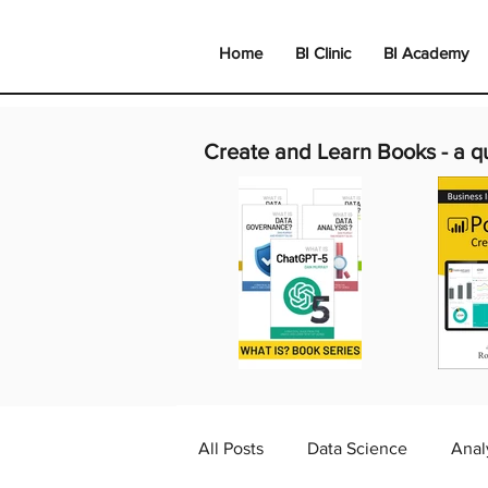
Home
BI Clinic
BI Academy
Create and Learn Books -
a q
All Posts
Data Science
Anal