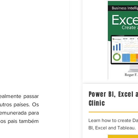
Power BI, Excel 
almente passar 
Clinic
ros países. Os 
emunerada para 
Learn how to create D
os pais também 
BI, Excel and Tableau.