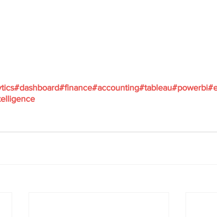
tics
#dashboard
#finance
#accounting
#tableau
#powerbi
#e
elligence