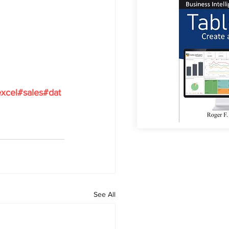
xcel
#sales
#dat
See All