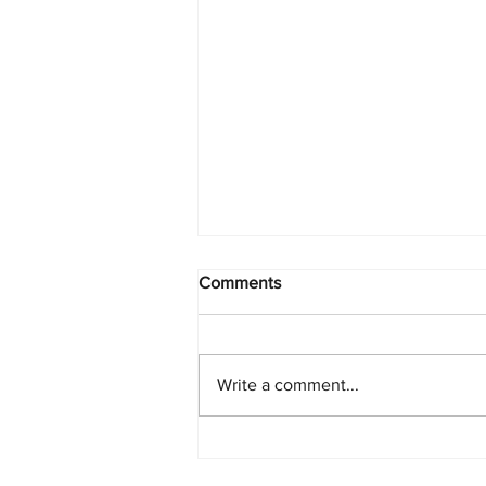
Comments
Write a comment...
PlayStation Beats Nintendo
and Xbox